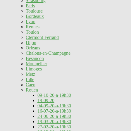
Strasbourg
Paris
Toulouse
Bordeaux
Lyon
Rennes
Toulon
Clermont-Ferrand
Dijon
Orleans
Chalons-en-Champagne
Besancon
Montpellier
Limoges
Metz
Lille
Caen
Rouen
09-10-20-a-19h30
19-09-20
04-09-20-a-19h30
16-07-20-a-19h30
24-06-20-a-19h30
19-03-20-a-19h30
27-02-20-a-19h30