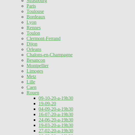
Strasbourg
Paris
Toulouse
Bordeaux
Lyon
Rennes
Toulon
Clermont-Ferrand
Dijon
Orleans
Chalons-en-Champagne
Besancon
Montpellier
Limoges
Metz
Lille
Caen
Rouen
09-10-20-a-19h30
19-09-20
04-09-20-a-19h30
16-07-20-a-19h30
24-06-20-a-19h30
19-03-20-a-19h30
27-02-20-a-19h30