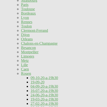
Strasbourg
Paris
Toulouse
Bordeaux
Lyon
Rennes
Toulon
Clermont-Ferrand
Dijon
Orleans
Chalons-en-Champagne
Besancon
Montpellier
Limoges
Metz
Lille
Caen
Rouen
09-10-20-a-19h30
19-09-20
04-09-20-a-19h30
16-07-20-a-19h30
24-06-20-a-19h30
19-03-20-a-19h30
27-02-20-a-19h30