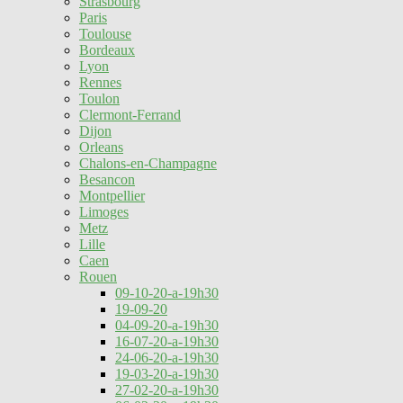
Strasbourg
Paris
Toulouse
Bordeaux
Lyon
Rennes
Toulon
Clermont-Ferrand
Dijon
Orleans
Chalons-en-Champagne
Besancon
Montpellier
Limoges
Metz
Lille
Caen
Rouen
09-10-20-a-19h30
19-09-20
04-09-20-a-19h30
16-07-20-a-19h30
24-06-20-a-19h30
19-03-20-a-19h30
27-02-20-a-19h30