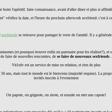
r boire l'apéritif, faire connaissance, avant d'aller diner et plus si affinité
" vérifiez la date, et l'heure du prochain afterwork sexfriend: c'est à ce
é
sexfriends
se retrouve pour partager le verre de l'amitié. Il y a généra
antasmes (et pourquoi trouver enfin un parenaire pour les réaliser?), et s
de faire de nouvelles rencontres, de
se faire
de nouveaux sexfriends
.
Vit1rdv est un service de mise en relation, et rien de plus
 50 ans, mais tout le monde est le bienvenu (majorité requise). La pro
invités inscrits à l'evenement
On papote, on grignote, on sirote, et ensuite on met une capote!
les informations sont envoyées dès qu'il y a 10 participants inscrits et l