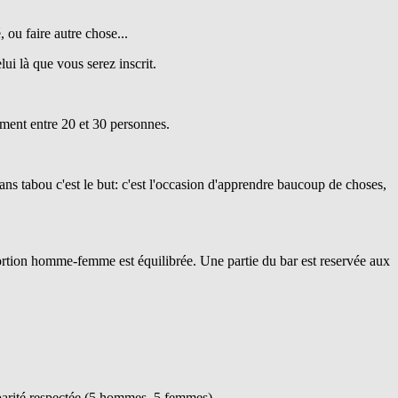
, ou faire autre chose...
lui là que vous serez inscrit.
lement entre 20 et 30 personnes.
ans tabou c'est le but: c'est l'occasion d'apprendre baucoup de choses,
portion homme-femme est équilibrée. Une partie du bar est reservée aux
a parité respectée (5 hommes, 5 femmes)