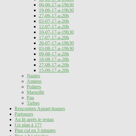
06-06-17-a-19h30
19-06-17-a-19h30
27-06-17-a-20h
03-07-17-a-20h
12-07-17-a-20h
10-07-17-a-19h30
17-07-17-a-20h
26-07-17-a-19h30
03-08-17-a-19h30
09-08-17-a-20h
18-08-17-a-20h
27-08-17-a-20h
15-09-17-a-20h
Nantes
Amiens
Poitiers
Marseille
Pau
Tarbes
Rencontres Appart-houses
Partouzes
Au lit après le restau
Un plan à 17?
Plan cul en 3 minutes