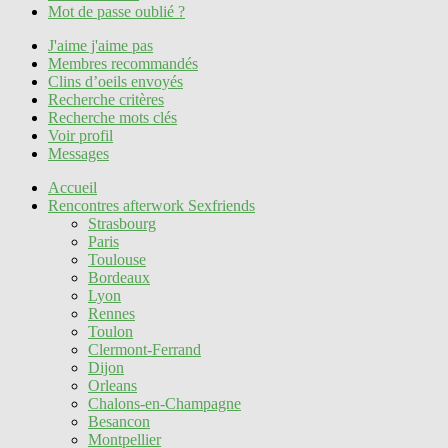
Mot de passe oublié ?
J'aime j'aime pas
Membres recommandés
Clins d’oeils envoyés
Recherche critères
Recherche mots clés
Voir profil
Messages
Accueil
Rencontres afterwork Sexfriends
Strasbourg
Paris
Toulouse
Bordeaux
Lyon
Rennes
Toulon
Clermont-Ferrand
Dijon
Orleans
Chalons-en-Champagne
Besancon
Montpellier