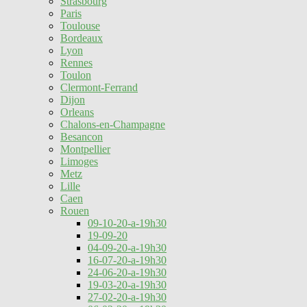
Strasbourg
Paris
Toulouse
Bordeaux
Lyon
Rennes
Toulon
Clermont-Ferrand
Dijon
Orleans
Chalons-en-Champagne
Besancon
Montpellier
Limoges
Metz
Lille
Caen
Rouen
09-10-20-a-19h30
19-09-20
04-09-20-a-19h30
16-07-20-a-19h30
24-06-20-a-19h30
19-03-20-a-19h30
27-02-20-a-19h30