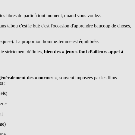
 êtes libres de partir à tout moment, quand vous voulez.
ans tabou c'est le but: c'est l'occasion d'apprendre baucoup de choses,
 requise). La proportion homme-femme est équilibrée.
té strictement définies,
bien des « jeux » font d’ailleurs appel à
 généralement des « normes »
, souvent imposées par les films
s :
els)
er »
nt
me)
nne