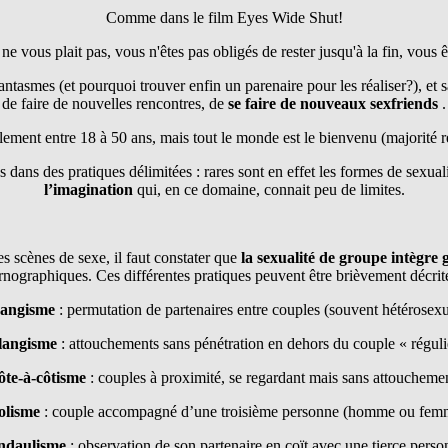
Comme dans le film Eyes Wide Shut!
 ne vous plait pas, vous n'êtes pas obligés de rester jusqu'à la fin, vous
antasmes (et pourquoi trouver enfin un parenaire pour les réaliser?), et s
de faire de nouvelles rencontres, de
se faire
de nouveaux sexfriends
.
alement entre 18 à 50 ans, mais tout le monde est le bienvenu (majorité
 dans des pratiques délimitées : rares sont en effet les formes de sexuali
l’imagination
qui, en ce domaine, connait peu de limites.
s scènes de sexe, il faut constater que
la sexualité de groupe intègre
rnographiques. Ces différentes pratiques peuvent être brièvement décrite
angisme
: permutation de partenaires entre couples (souvent hétérosexu
langisme
: attouchements sans pénétration en dehors du couple « réguli
ôte-à-côtisme
: couples à proximité, se regardant mais sans attoucheme
iolisme
: couple accompagné d’une troisième personne (homme ou fem
ndaulisme
: observation de son partenaire en coït avec une tierce perso