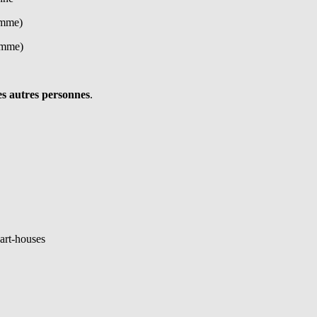
emme)
femme)
es autres personnes
.
part-houses