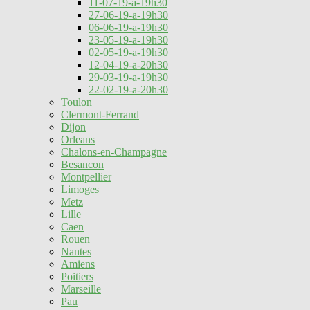
11-07-19-a-19h30
27-06-19-a-19h30
06-06-19-a-19h30
23-05-19-a-19h30
02-05-19-a-19h30
12-04-19-a-20h30
29-03-19-a-19h30
22-02-19-a-20h30
Toulon
Clermont-Ferrand
Dijon
Orleans
Chalons-en-Champagne
Besancon
Montpellier
Limoges
Metz
Lille
Caen
Rouen
Nantes
Amiens
Poitiers
Marseille
Pau