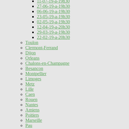
11-07-19-a-19h30
27-06-19-a-19h30
06-06-19-a-19h30
23-05-19-a-19h30
02-05-19-a-19h30
12-04-19-a-20h30
29-03-19-a-19h30
22-02-19-a-20h30
Toulon
Clermont-Ferrand
Dijon
Orleans
Chalons-en-Champagne
Besancon
Montpellier
Limoges
Metz
Lille
Caen
Rouen
Nantes
Amiens
Poitiers
Marseille
Pau