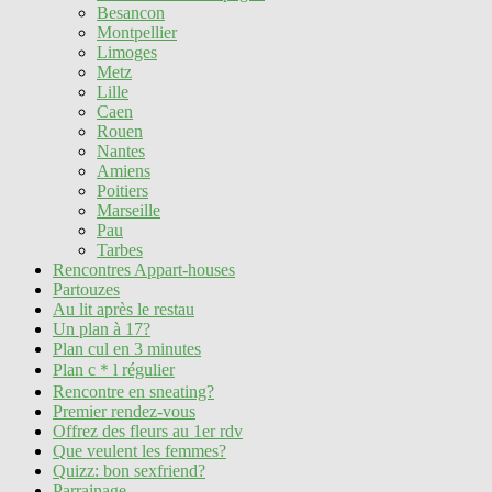
Besancon
Montpellier
Limoges
Metz
Lille
Caen
Rouen
Nantes
Amiens
Poitiers
Marseille
Pau
Tarbes
Rencontres Appart-houses
Partouzes
Au lit après le restau
Un plan à 17?
Plan cul en 3 minutes
Plan c＊l régulier
Rencontre en sneating?
Premier rendez-vous
Offrez des fleurs au 1er rdv
Que veulent les femmes?
Quizz: bon sexfriend?
Parrainage