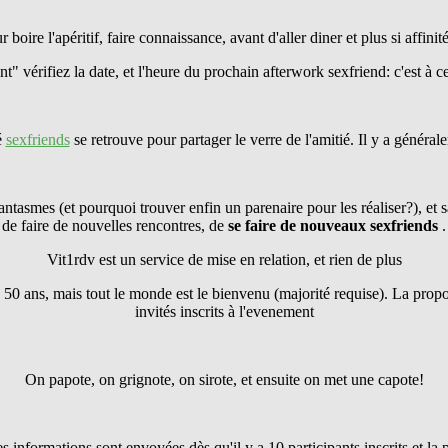
r boire l'apéritif, faire connaissance, avant d'aller diner et plus si affinité
" vérifiez la date, et l'heure du prochain afterwork sexfriend: c'est à ce
é
sexfriends
se retrouve pour partager le verre de l'amitié. Il y a généra
antasmes (et pourquoi trouver enfin un parenaire pour les réaliser?), et s
de faire de nouvelles rencontres, de
se faire
de nouveaux sexfriends
.
Vit1rdv est un service de mise en relation, et rien de plus
 50 ans, mais tout le monde est le bienvenu (majorité requise). La pro
invités inscrits à l'evenement
On papote, on grignote, on sirote, et ensuite on met une capote!
les informations sont envoyées dès qu'il y a 10 participants inscrits et l