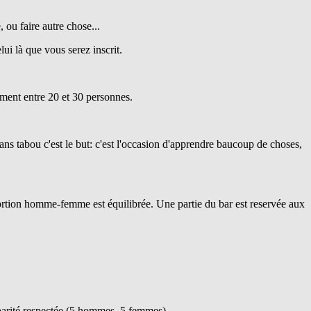
, ou faire autre chose...
lui là que vous serez inscrit.
lement entre 20 et 30 personnes.
ans tabou c'est le but: c'est l'occasion d'apprendre baucoup de choses,
portion homme-femme est équilibrée. Une partie du bar est reservée aux
a parité respectée (5 hommes, 5 femmes)