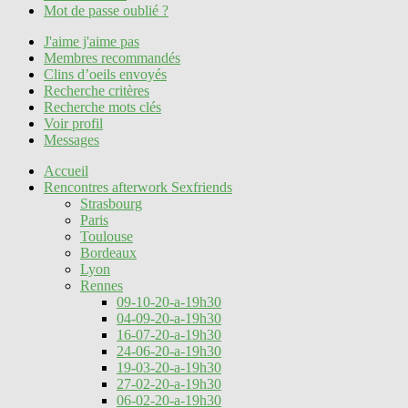
Mot de passe oublié ?
J'aime j'aime pas
Membres recommandés
Clins d’oeils envoyés
Recherche critères
Recherche mots clés
Voir profil
Messages
Accueil
Rencontres afterwork Sexfriends
Strasbourg
Paris
Toulouse
Bordeaux
Lyon
Rennes
09-10-20-a-19h30
04-09-20-a-19h30
16-07-20-a-19h30
24-06-20-a-19h30
19-03-20-a-19h30
27-02-20-a-19h30
06-02-20-a-19h30