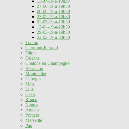
11-07-19-a-19h30
27-06-19-a-19h30
06-06-19-a-19h30
23-05-19-a-19h30
02-05-19-a-19h30
12-04-19-a-20h30
29-03-19-a-19h30
22-02-19-a-20h30
Toulon
Clermont-Ferrand
Dijon
Orleans
Chalons-en-Champagne
Besancon
Montpellier
Limoges
Metz
Lille
Caen
Rouen
Nantes
Amiens
Poitiers
Marseille
Pau