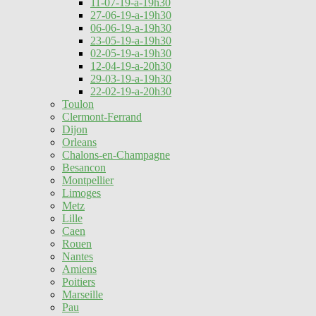
11-07-19-a-19h30
27-06-19-a-19h30
06-06-19-a-19h30
23-05-19-a-19h30
02-05-19-a-19h30
12-04-19-a-20h30
29-03-19-a-19h30
22-02-19-a-20h30
Toulon
Clermont-Ferrand
Dijon
Orleans
Chalons-en-Champagne
Besancon
Montpellier
Limoges
Metz
Lille
Caen
Rouen
Nantes
Amiens
Poitiers
Marseille
Pau