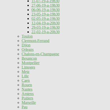
11-07-19-a-19h30
27-06-19-a-19h30
06-06-19-a-19h30
23-05-19-a-19h30
02-05-19-a-19h30
12-04-19-a-20h30
29-03-19-a-19h30
22-02-19-a-20h30
Toulon
Clermont-Ferrand
Dijon
Orleans
Chalons-en-Champagne
Besancon
Montpellier
Limoges
Metz
Lille
Caen
Rouen
Nantes
Amiens
Poitiers
Marseille
Pau