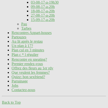
03-08-17-a-19h30
09-08-17-a-20h
18-08-17-a-20h
27-08-17-a-20h
15-09-17-a-20h
Pau
Tarbes
Rencontres Appart-houses
Partouzes
Au lit après le restau
Un plan à 17?
Plan cul en 3 minutes
Plan c＊l régulier
Rencontre en sneating?
Premier rendez-vous
Offrez des fleurs au 1er rdv
Que veulent les femmes?
Quizz: bon sexfriend?
Parrainage
Jobs
Contactez-nous
Back to Top