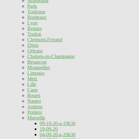
Strasbourg
Paris
Toulouse
Bordeaux
Lyon
Rennes
Toulon
Clermont-Ferrand
Dijon
Orleans
Chalons-en-Champagne
Besancon
Montpellier
Limoges
Metz
Lille
Caen
Rouen
Nantes
Amiens
Poitiers
Marseille
09-10-20-a-19h30
19-09-20
04-09-20-a-19h30