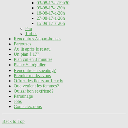
03-08-17-a-19h30
09-08-17-a-20h
18-08-17-a-20h
27-08-17-a-20h
15-09-17-a-20h
Pau
Tarbes
Rencontres Appart-houses
Partouzes
Au lit après le restau
Un plan à 17?
Plan cul en 3 minutes
Plan c＊l régulier
Rencontre en sneating?
Premier rendez-vous
Offrez des fleurs au 1er rdv
Que veulent les femmes?
Quizz: bon sexfriend?
Parrainage
Jobs
Contactez-nous
Back to Top