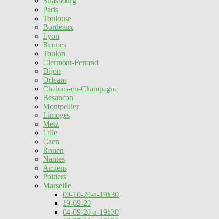
Strasbourg
Paris
Toulouse
Bordeaux
Lyon
Rennes
Toulon
Clermont-Ferrand
Dijon
Orleans
Chalons-en-Champagne
Besancon
Montpellier
Limoges
Metz
Lille
Caen
Rouen
Nantes
Amiens
Poitiers
Marseille
09-10-20-a-19h30
19-09-20
04-09-20-a-19h30