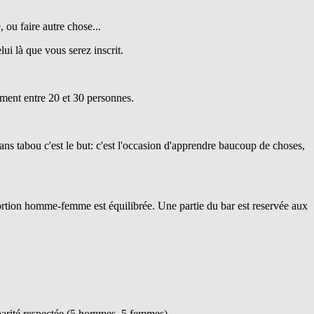
, ou faire autre chose...
lui là que vous serez inscrit.
lement entre 20 et 30 personnes.
ans tabou c'est le but: c'est l'occasion d'apprendre baucoup de choses,
portion homme-femme est équilibrée. Une partie du bar est reservée aux
a parité respectée (5 hommes, 5 femmes)