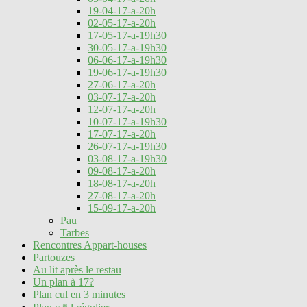
19-04-17-a-20h
02-05-17-a-20h
17-05-17-a-19h30
30-05-17-a-19h30
06-06-17-a-19h30
19-06-17-a-19h30
27-06-17-a-20h
03-07-17-a-20h
12-07-17-a-20h
10-07-17-a-19h30
17-07-17-a-20h
26-07-17-a-19h30
03-08-17-a-19h30
09-08-17-a-20h
18-08-17-a-20h
27-08-17-a-20h
15-09-17-a-20h
Pau
Tarbes
Rencontres Appart-houses
Partouzes
Au lit après le restau
Un plan à 17?
Plan cul en 3 minutes