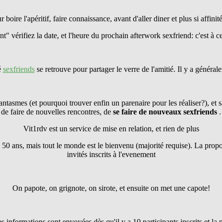
r boire l'apéritif, faire connaissance, avant d'aller diner et plus si affinité
" vérifiez la date, et l'heure du prochain afterwork sexfriend: c'est à ce
é
sexfriends
se retrouve pour partager le verre de l'amitié. Il y a généra
antasmes (et pourquoi trouver enfin un parenaire pour les réaliser?), et s
de faire de nouvelles rencontres, de
se faire
de nouveaux sexfriends
.
Vit1rdv est un service de mise en relation, et rien de plus
 50 ans, mais tout le monde est le bienvenu (majorité requise). La pro
invités inscrits à l'evenement
On papote, on grignote, on sirote, et ensuite on met une capote!
les informations sont envoyées dès qu'il y a 10 participants inscrits et l