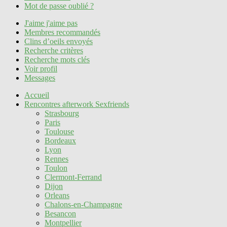
Mot de passe oublié ?
J'aime j'aime pas
Membres recommandés
Clins d’oeils envoyés
Recherche critères
Recherche mots clés
Voir profil
Messages
Accueil
Rencontres afterwork Sexfriends
Strasbourg
Paris
Toulouse
Bordeaux
Lyon
Rennes
Toulon
Clermont-Ferrand
Dijon
Orleans
Chalons-en-Champagne
Besancon
Montpellier