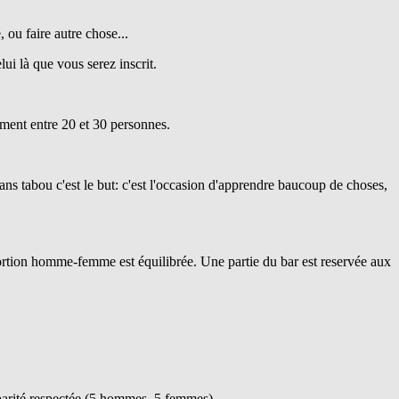
, ou faire autre chose...
lui là que vous serez inscrit.
lement entre 20 et 30 personnes.
ans tabou c'est le but: c'est l'occasion d'apprendre baucoup de choses,
portion homme-femme est équilibrée. Une partie du bar est reservée aux
a parité respectée (5 hommes, 5 femmes)