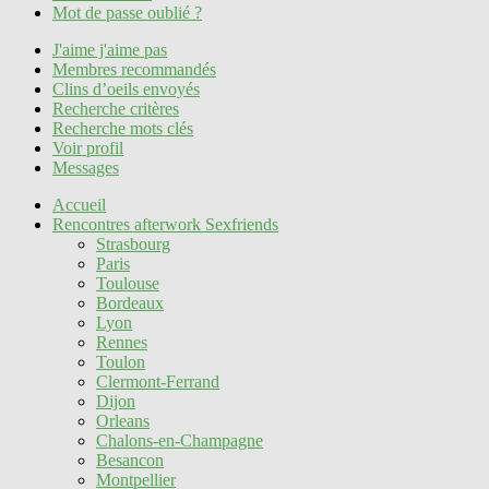
Mot de passe oublié ?
J'aime j'aime pas
Membres recommandés
Clins d’oeils envoyés
Recherche critères
Recherche mots clés
Voir profil
Messages
Accueil
Rencontres afterwork Sexfriends
Strasbourg
Paris
Toulouse
Bordeaux
Lyon
Rennes
Toulon
Clermont-Ferrand
Dijon
Orleans
Chalons-en-Champagne
Besancon
Montpellier