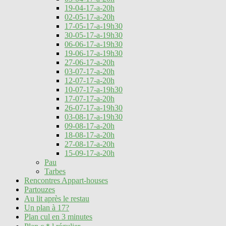
19-04-17-a-20h
02-05-17-a-20h
17-05-17-a-19h30
30-05-17-a-19h30
06-06-17-a-19h30
19-06-17-a-19h30
27-06-17-a-20h
03-07-17-a-20h
12-07-17-a-20h
10-07-17-a-19h30
17-07-17-a-20h
26-07-17-a-19h30
03-08-17-a-19h30
09-08-17-a-20h
18-08-17-a-20h
27-08-17-a-20h
15-09-17-a-20h
Pau
Tarbes
Rencontres Appart-houses
Partouzes
Au lit après le restau
Un plan à 17?
Plan cul en 3 minutes