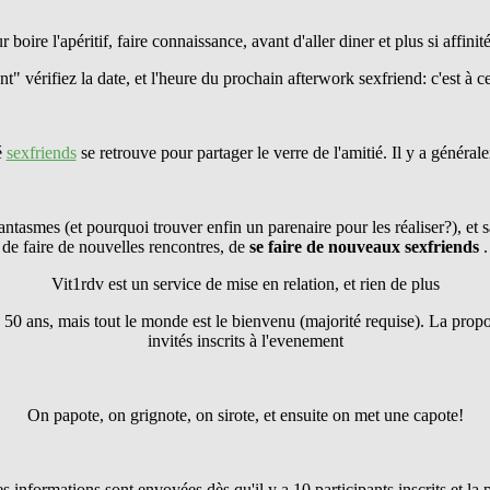
r boire l'apéritif, faire connaissance, avant d'aller diner et plus si affinité
" vérifiez la date, et l'heure du prochain afterwork sexfriend: c'est à ce
é
sexfriends
se retrouve pour partager le verre de l'amitié. Il y a généra
antasmes (et pourquoi trouver enfin un parenaire pour les réaliser?), et s
de faire de nouvelles rencontres, de
se faire
de nouveaux sexfriends
.
Vit1rdv est un service de mise en relation, et rien de plus
 50 ans, mais tout le monde est le bienvenu (majorité requise). La pro
invités inscrits à l'evenement
On papote, on grignote, on sirote, et ensuite on met une capote!
les informations sont envoyées dès qu'il y a 10 participants inscrits et l