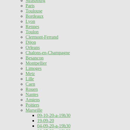
Strasbourg
Paris
Toulouse
Bordeaux
Lyon
Rennes
Toulon
Clermont-Ferrand
Dijon
Orleans
Chalons-en-Champagne
Besancon
Montpellier
Limoges
Metz
Lille
Caen
Rouen
Nantes
Amiens
Poitiers
Marseille
09-10-20-a-19h30
19-09-20
04-09-20-a-19h30