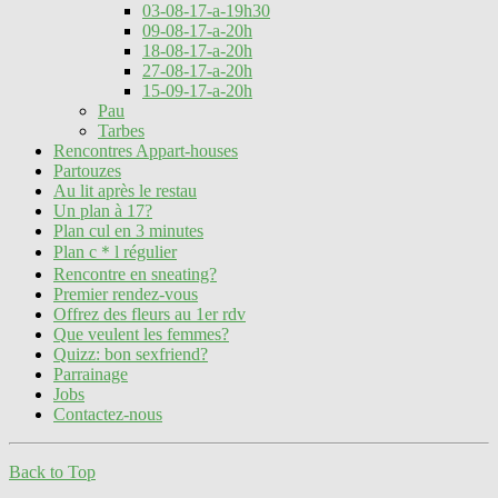
03-08-17-a-19h30
09-08-17-a-20h
18-08-17-a-20h
27-08-17-a-20h
15-09-17-a-20h
Pau
Tarbes
Rencontres Appart-houses
Partouzes
Au lit après le restau
Un plan à 17?
Plan cul en 3 minutes
Plan c＊l régulier
Rencontre en sneating?
Premier rendez-vous
Offrez des fleurs au 1er rdv
Que veulent les femmes?
Quizz: bon sexfriend?
Parrainage
Jobs
Contactez-nous
Back to Top