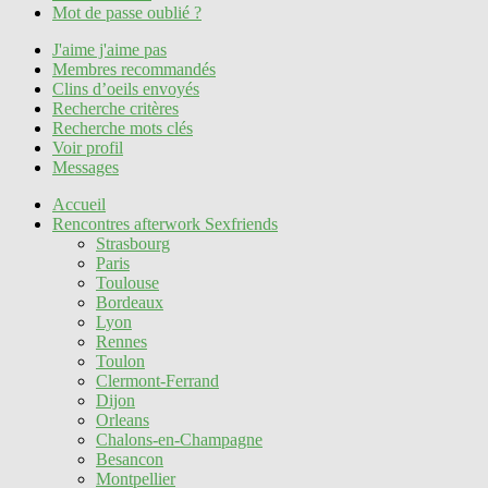
Mot de passe oublié ?
J'aime j'aime pas
Membres recommandés
Clins d’oeils envoyés
Recherche critères
Recherche mots clés
Voir profil
Messages
Accueil
Rencontres afterwork Sexfriends
Strasbourg
Paris
Toulouse
Bordeaux
Lyon
Rennes
Toulon
Clermont-Ferrand
Dijon
Orleans
Chalons-en-Champagne
Besancon
Montpellier