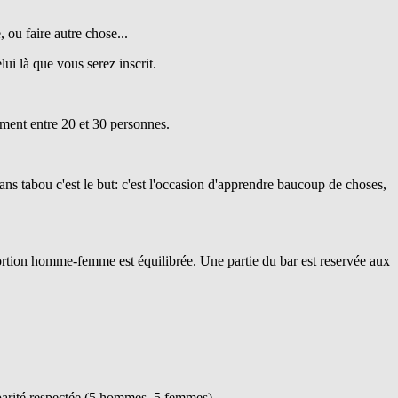
, ou faire autre chose...
lui là que vous serez inscrit.
lement entre 20 et 30 personnes.
ans tabou c'est le but: c'est l'occasion d'apprendre baucoup de choses,
portion homme-femme est équilibrée. Une partie du bar est reservée aux
a parité respectée (5 hommes, 5 femmes)