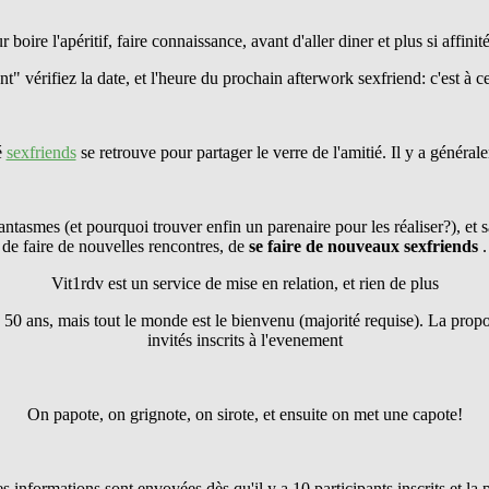
r boire l'apéritif, faire connaissance, avant d'aller diner et plus si affinité
" vérifiez la date, et l'heure du prochain afterwork sexfriend: c'est à ce
é
sexfriends
se retrouve pour partager le verre de l'amitié. Il y a généra
antasmes (et pourquoi trouver enfin un parenaire pour les réaliser?), et s
de faire de nouvelles rencontres, de
se faire
de nouveaux sexfriends
.
Vit1rdv est un service de mise en relation, et rien de plus
 50 ans, mais tout le monde est le bienvenu (majorité requise). La pro
invités inscrits à l'evenement
On papote, on grignote, on sirote, et ensuite on met une capote!
les informations sont envoyées dès qu'il y a 10 participants inscrits et l