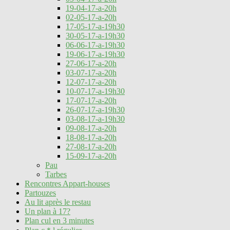
19-04-17-a-20h
02-05-17-a-20h
17-05-17-a-19h30
30-05-17-a-19h30
06-06-17-a-19h30
19-06-17-a-19h30
27-06-17-a-20h
03-07-17-a-20h
12-07-17-a-20h
10-07-17-a-19h30
17-07-17-a-20h
26-07-17-a-19h30
03-08-17-a-19h30
09-08-17-a-20h
18-08-17-a-20h
27-08-17-a-20h
15-09-17-a-20h
Pau
Tarbes
Rencontres Appart-houses
Partouzes
Au lit après le restau
Un plan à 17?
Plan cul en 3 minutes