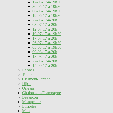
17-05-17-a-19h30
30-05-17-a-19h30
06-06-17-a-19h30
19-06-17-a-19h30
27-06-17-a-20h
03-07-17-a-20h
12-07-17-a-20h
10-07-17-a-19h30
17-07-17-a-20h
26-07-17-a-19h30
03-08-17-a-19h30
09-08-17-a-20h
18-08-17-a-20h
27-08-17-a-20h
15-09-17-a-20h
Rennes
Toulon
Clermont-Ferrand
Dijon
Orleans
Chalons-en-Champagne
Besancon
Montpellier
Limoges
Metz