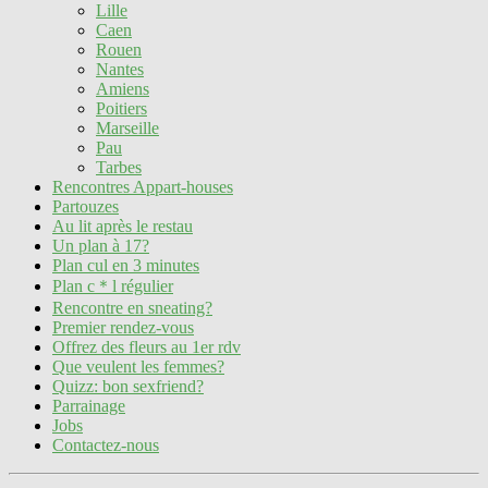
Lille
Caen
Rouen
Nantes
Amiens
Poitiers
Marseille
Pau
Tarbes
Rencontres Appart-houses
Partouzes
Au lit après le restau
Un plan à 17?
Plan cul en 3 minutes
Plan c＊l régulier
Rencontre en sneating?
Premier rendez-vous
Offrez des fleurs au 1er rdv
Que veulent les femmes?
Quizz: bon sexfriend?
Parrainage
Jobs
Contactez-nous