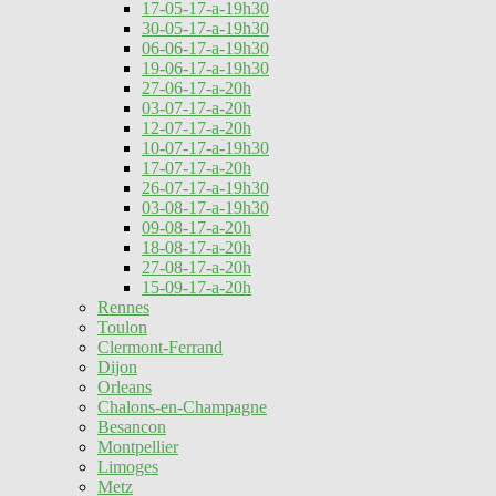
17-05-17-a-19h30
30-05-17-a-19h30
06-06-17-a-19h30
19-06-17-a-19h30
27-06-17-a-20h
03-07-17-a-20h
12-07-17-a-20h
10-07-17-a-19h30
17-07-17-a-20h
26-07-17-a-19h30
03-08-17-a-19h30
09-08-17-a-20h
18-08-17-a-20h
27-08-17-a-20h
15-09-17-a-20h
Rennes
Toulon
Clermont-Ferrand
Dijon
Orleans
Chalons-en-Champagne
Besancon
Montpellier
Limoges
Metz