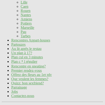
Lille
Caen
Rouen
Nantes
Amiens
Poitiers
Marseille
Pau
Tarbes
Rencontres Appart-houses
Partouzes
Au lit après le restau
Un plan à 17?
Plan cul en 3 minutes
Plan c＊l régulier
Rencontre en sneating?
Premier rendez-vous
Offrez des fleurs au 1er rdv
Que veulent les femmes?
Quizz: bon sexfriend?
Parrainage
Jobs
Contactez-nous