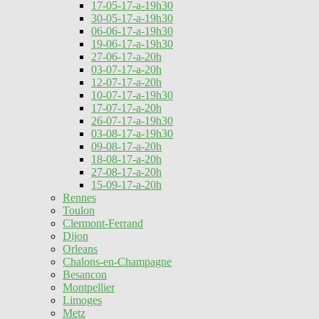
17-05-17-a-19h30
30-05-17-a-19h30
06-06-17-a-19h30
19-06-17-a-19h30
27-06-17-a-20h
03-07-17-a-20h
12-07-17-a-20h
10-07-17-a-19h30
17-07-17-a-20h
26-07-17-a-19h30
03-08-17-a-19h30
09-08-17-a-20h
18-08-17-a-20h
27-08-17-a-20h
15-09-17-a-20h
Rennes
Toulon
Clermont-Ferrand
Dijon
Orleans
Chalons-en-Champagne
Besancon
Montpellier
Limoges
Metz