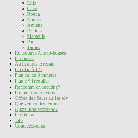
Lille
Caen
Rouen
Nantes
Amiens
Poitiers
Marseille
Pau
Tarbes
Rencontres Appart-houses
Partouzes
Au lit après le restau
Un plan à 17?
Plan cul en 3 minutes
Plan c＊l régulier
Rencontre en sneating?
Premier rendez-vous
Offrez des fleurs au 1er rdv
Que veulent les femmes?
Quizz: bon sexfriend?
Parrainage
Jobs
Contactez-nous