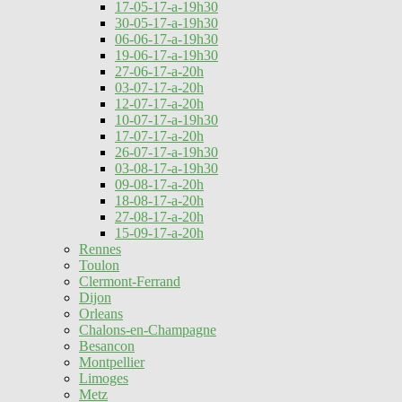
17-05-17-a-19h30
30-05-17-a-19h30
06-06-17-a-19h30
19-06-17-a-19h30
27-06-17-a-20h
03-07-17-a-20h
12-07-17-a-20h
10-07-17-a-19h30
17-07-17-a-20h
26-07-17-a-19h30
03-08-17-a-19h30
09-08-17-a-20h
18-08-17-a-20h
27-08-17-a-20h
15-09-17-a-20h
Rennes
Toulon
Clermont-Ferrand
Dijon
Orleans
Chalons-en-Champagne
Besancon
Montpellier
Limoges
Metz