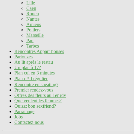
Lille
Caen
Rouen
Nantes
Amiens
Poitiers
Marseille
Pau
Tarbes
Rencontres Appart-houses
Partouzes
Au lit après le restau
Un plan à 17?
Plan cul en 3 minutes
Plan c＊l régulier
Rencontre en sneating?
Premier rendez-vous
Offrez des fleurs au 1er rdv
Que veulent les femmes?
Quizz: bon sexfriend?
Parrainage
Jobs
Contactez-nous