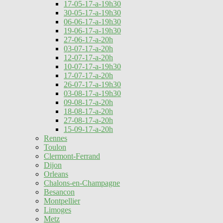
17-05-17-a-19h30
30-05-17-a-19h30
06-06-17-a-19h30
19-06-17-a-19h30
27-06-17-a-20h
03-07-17-a-20h
12-07-17-a-20h
10-07-17-a-19h30
17-07-17-a-20h
26-07-17-a-19h30
03-08-17-a-19h30
09-08-17-a-20h
18-08-17-a-20h
27-08-17-a-20h
15-09-17-a-20h
Rennes
Toulon
Clermont-Ferrand
Dijon
Orleans
Chalons-en-Champagne
Besancon
Montpellier
Limoges
Metz