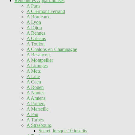
Rencontres Appart-houses
A Paris
A Clermont-Ferrand
A Bordeaux
A Lyon
A Dijon
A Rennes
A Orleans
A Toulon
A Chalons-en-Champagne
A Besancon
A Montpellier
A Limoges
A Metz
A Lille
A Caen
A Rouen
A Nantes
A Amiens
A Poitiers
A Marseille
A Pau
A Tarbes
A Strasbourg
Secret, lorsque 10 inscrits